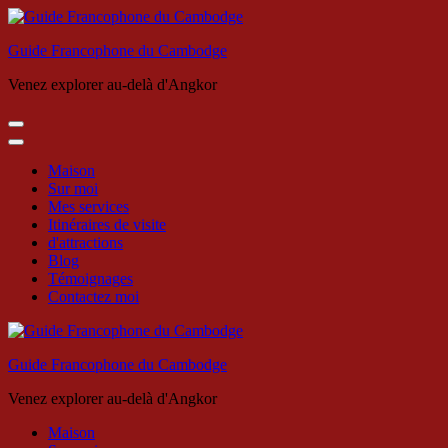
Skip
to
Guide Francophone du Cambodge
content
(Press
Venez explorer au-delà d'Angkor
Enter)
Maison
Sur moi
Mes services
Itinéraires de visite
d'attractions
Blog
Témoignages
Contactez moi
Guide Francophone du Cambodge
Venez explorer au-delà d'Angkor
Maison