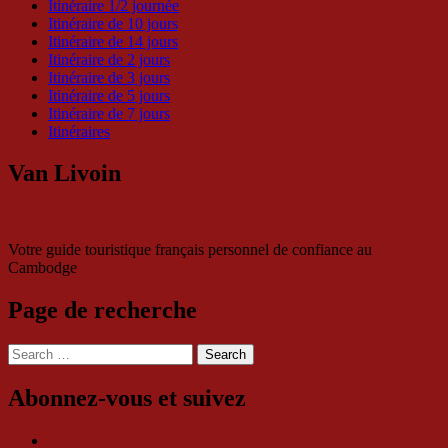
Itinéraire 1/2 journée
Itinéraire de 10 jours
Itinéraire de 14 jours
Itinéraire de 2 jours
Itinéraire de 3 jours
Itinéraire de 5 jours
Itinéraire de 7 jours
Itinéraires
Van Livoin
Votre guide touristique français personnel de confiance au
Cambodge
Page de recherche
Search
for:
Abonnez-vous et suivez