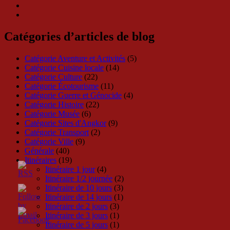
Catégories d’articles de blog
Catégorie Aventure et Activités
(5)
Catégorie Cuisine locale
(14)
Catégorie Culture
(22)
Catégorie Écotourisme
(11)
Catégorie Guerre et Génocide
(4)
Catégorie Histoire
(22)
Catégorie Musée
(6)
Catégorie Sites d'Angkor
(9)
Catégorie Transport
(2)
Catégorie Ville
(9)
Générale
(40)
Itinéraires
(19)
Itinéraire 1 jour
(4)
Itinéraire 1/2 journée
(2)
Itinéraire de 10 jours
(3)
Itinéraire de 14 jours
(1)
Itinéraire de 2 jours
(3)
Itinéraire de 3 jours
(1)
Itinéraire de 5 jours
(1)