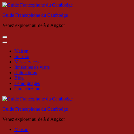
Skip
to
Guide Francophone du Cambodge
content
(Press
Venez explorer au-delà d'Angkor
Enter)
Maison
Sur moi
Mes services
Itinéraires de visite
d'attractions
Blog
Témoignages
Contactez moi
Guide Francophone du Cambodge
Venez explorer au-delà d'Angkor
Maison