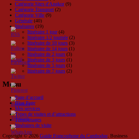
Catégorie Sites d'Angkor
(9)
Catégorie Transport
(2)
Catégorie Ville
(9)
Générale
(40)
Itinéraires
(19)
Itinéraire 1 jour
(4)
Itinéraire 1/2 journée
(2)
Itinéraire de 10 jours
(3)
Itinéraire de 14 jours
(1)
Itinéraire de 2 jours
(3)
Itinéraire de 3 jours
(1)
Itinéraire de 5 jours
(1)
Itinéraire de 7 jours
(2)
Menu
Page d’accueil
Blog Page
Mes services
Types de visites et d’attractions
Témoignages
Itinéraires de visite
Copyright © 2026
Guide Francophone du Cambodge
. Business